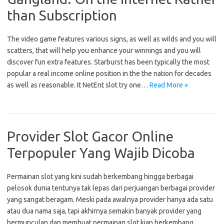
than Subscription
The video game features various signs, as well as wilds and you will
scatters, that will help you enhance your winnings and you will
discover fun extra features. Starburst has been typically the most
popular a real income online position in the the nation for decades
as well as reasonable. It NetEnt slot try one…
Read More »
Provider Slot Gacor Online
Terpopuler Yang Wajib Dicoba
Permainan slot yang kini sudah berkembang hingga berbagai
pelosok dunia tentunya tak lepas dari perjuangan berbagai provider
yang sangat beragam. Meski pada awalnya provider hanya ada satu
atau dua nama saja, tapi akhirnya semakin banyak provider yang
bermunculan dan membuat permainan slot kian berkembang.