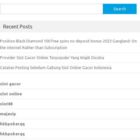
S
e
a
Recent Posts
r
c
Position Black Diamond 100 free spins no deposit bonus 2023 Gangland: On
h
the internet Rather than Subscription
f
Provider Slot Gacor Online Terpopuler Yang Wajib Dicoba
o
r
Catatan Penting Sebelum Gabung Slot Online Gacor Indonesia
:
slot gacor
slot online
slot88
mejavip
hkbpokerqq
hkbpokerqq