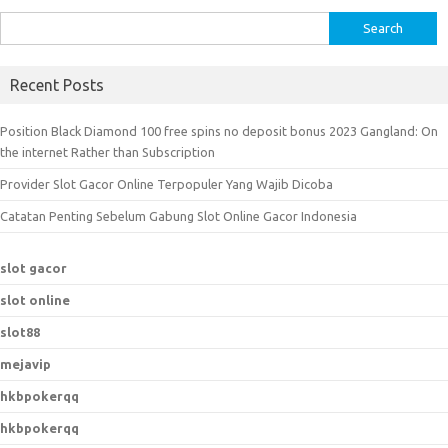
S
e
a
Recent Posts
r
c
Position Black Diamond 100 free spins no deposit bonus 2023 Gangland: On
h
the internet Rather than Subscription
f
Provider Slot Gacor Online Terpopuler Yang Wajib Dicoba
o
r
Catatan Penting Sebelum Gabung Slot Online Gacor Indonesia
:
slot gacor
slot online
slot88
mejavip
hkbpokerqq
hkbpokerqq