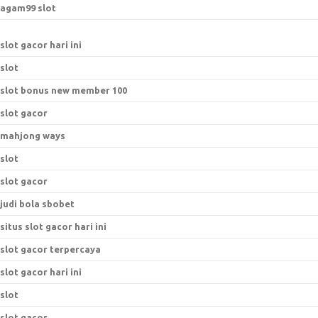
agam99 slot
slot gacor hari ini
slot
slot bonus new member 100
slot gacor
mahjong ways
slot
slot gacor
judi bola sbobet
situs slot gacor hari ini
slot gacor terpercaya
slot gacor hari ini
slot
slot gacor