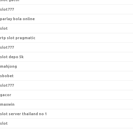
slot777
parlay bola online
slot
rtp slot pragmatic
slot777
slot depo 5k
mahjong
sbobet
slot777
gacor
maxwin
slot server thailand no 1
slot