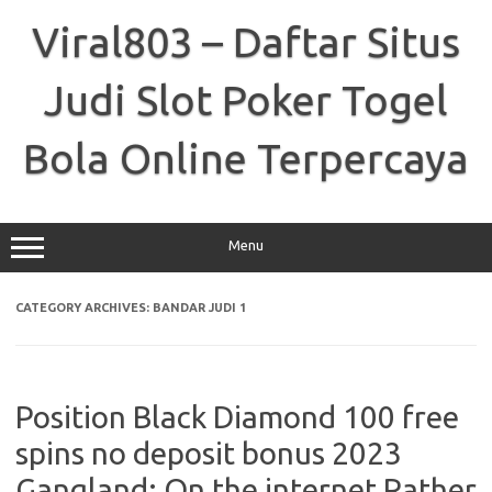
Skip
to
Viral803 – Daftar Situs
content
Judi Slot Poker Togel
Bola Online Terpercaya
Menu
CATEGORY ARCHIVES:
BANDAR JUDI 1
Position Black Diamond 100 free
spins no deposit bonus 2023
Gangland: On the internet Rather