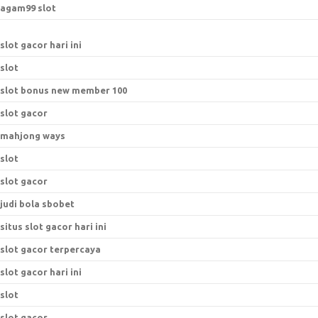
agam99 slot
slot gacor hari ini
slot
slot bonus new member 100
slot gacor
mahjong ways
slot
slot gacor
judi bola sbobet
situs slot gacor hari ini
slot gacor terpercaya
slot gacor hari ini
slot
slot gacor