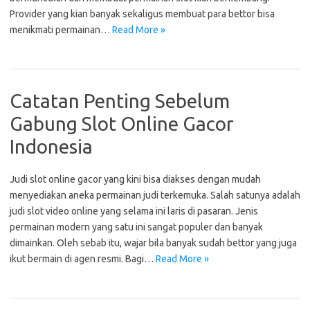
Provider yang kian banyak sekaligus membuat para bettor bisa
menikmati permainan…
Read More »
Catatan Penting Sebelum
Gabung Slot Online Gacor
Indonesia
Judi slot online gacor yang kini bisa diakses dengan mudah
menyediakan aneka permainan judi terkemuka. Salah satunya adalah
judi slot video online yang selama ini laris di pasaran. Jenis
permainan modern yang satu ini sangat populer dan banyak
dimainkan. Oleh sebab itu, wajar bila banyak sudah bettor yang juga
ikut bermain di agen resmi. Bagi…
Read More »