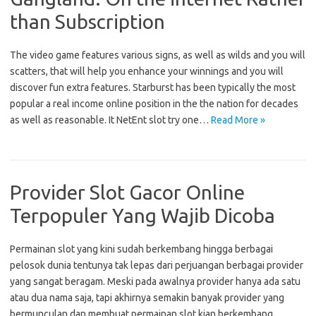
than Subscription
The video game features various signs, as well as wilds and you will
scatters, that will help you enhance your winnings and you will
discover fun extra features. Starburst has been typically the most
popular a real income online position in the the nation for decades
as well as reasonable. It NetEnt slot try one…
Read More »
Provider Slot Gacor Online
Terpopuler Yang Wajib Dicoba
Permainan slot yang kini sudah berkembang hingga berbagai
pelosok dunia tentunya tak lepas dari perjuangan berbagai provider
yang sangat beragam. Meski pada awalnya provider hanya ada satu
atau dua nama saja, tapi akhirnya semakin banyak provider yang
bermunculan dan membuat permainan slot kian berkembang.