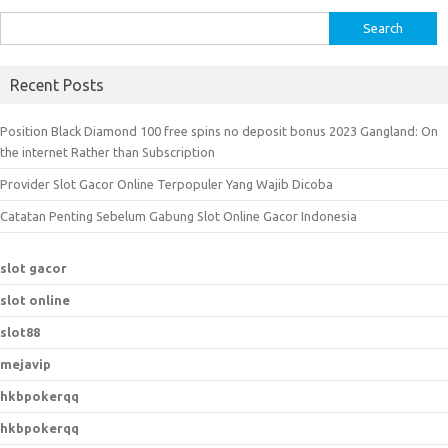
S
e
a
Recent Posts
r
c
Position Black Diamond 100 free spins no deposit bonus 2023 Gangland: On
h
the internet Rather than Subscription
f
Provider Slot Gacor Online Terpopuler Yang Wajib Dicoba
o
r
Catatan Penting Sebelum Gabung Slot Online Gacor Indonesia
:
slot gacor
slot online
slot88
mejavip
hkbpokerqq
hkbpokerqq