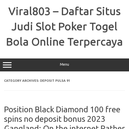
Skip
to
Viral803 – Daftar Situs
content
Judi Slot Poker Togel
Bola Online Terpercaya
Menu
CATEGORY ARCHIVES:
DEPOSIT PULSA 91
Position Black Diamond 100 free
spins no deposit bonus 2023
Gangland: On the internet Rather