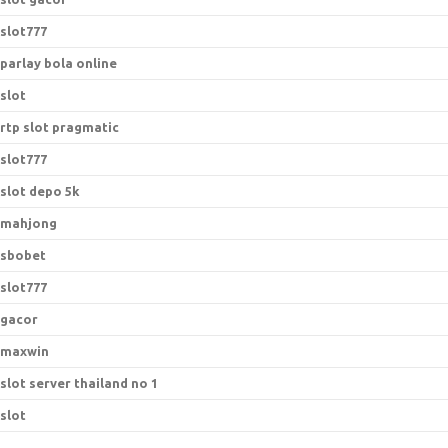
slot777
parlay bola online
slot
rtp slot pragmatic
slot777
slot depo 5k
mahjong
sbobet
slot777
gacor
maxwin
slot server thailand no 1
slot