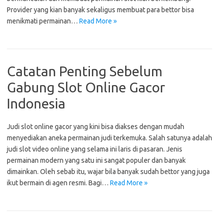
Provider yang kian banyak sekaligus membuat para bettor bisa
menikmati permainan…
Read More »
Catatan Penting Sebelum
Gabung Slot Online Gacor
Indonesia
Judi slot online gacor yang kini bisa diakses dengan mudah
menyediakan aneka permainan judi terkemuka. Salah satunya adalah
judi slot video online yang selama ini laris di pasaran. Jenis
permainan modern yang satu ini sangat populer dan banyak
dimainkan. Oleh sebab itu, wajar bila banyak sudah bettor yang juga
ikut bermain di agen resmi. Bagi…
Read More »