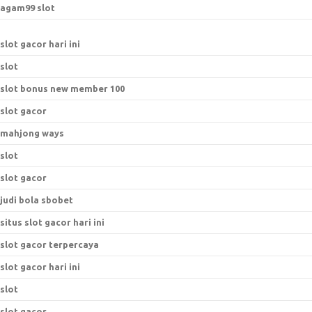
agam99 slot
slot gacor hari ini
slot
slot bonus new member 100
slot gacor
mahjong ways
slot
slot gacor
judi bola sbobet
situs slot gacor hari ini
slot gacor terpercaya
slot gacor hari ini
slot
slot gacor