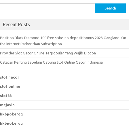
S
e
a
Recent Posts
r
c
Position Black Diamond 100 free spins no deposit bonus 2023 Gangland: On
h
the internet Rather than Subscription
f
Provider Slot Gacor Online Terpopuler Yang Wajib Dicoba
o
r
Catatan Penting Sebelum Gabung Slot Online Gacor Indonesia
:
slot gacor
slot online
slot88
mejavip
hkbpokerqq
hkbpokerqq